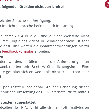
 folgenden Gründen nicht barrierefrei:
leichter Sprache zur Verfügung.
in leichter Sprache befindet sich in Planung.
he gemäß § 4 BITV 2.0 sind auf der Webseite nicht
Erstellung eines Videos in Gebärdensprache ist sehr
ge dazu und warten die Bedarfsanforderungen hierzu
de
Feedback-Formular
anbieten.
ei
ten werden, erfüllen nicht die Anforderungen an
 kombinierten print&net Veröffentlichungsform. Eine
 gestaltet sich entweder als nicht realisierbar oder
d.
ise per Tastatur bedienbar. An der Behebung dieser
echnische Umsetzung des HLV Internetauftritts mittels
tivtexten ausgestattet
etseiten des HLV. Nicht alle sind mit Alternativtexten