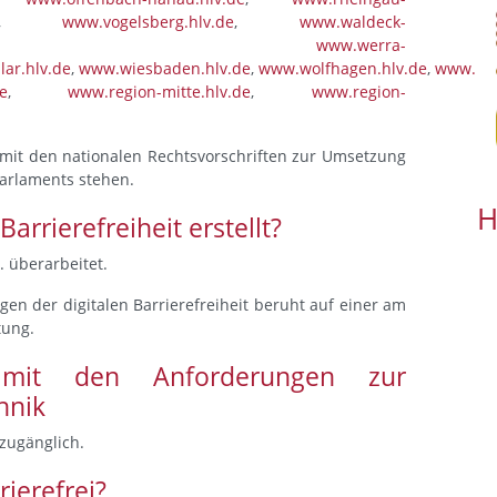
,
www.vogelsberg.hlv.de
,
www.waldeck-
,
www.werra-
ar.hlv.de
,
www.wiesbaden.hlv.de
,
www.wolfhagen.hlv.de
,
www.reg
e
,
www.region-mitte.hlv.de
,
www.region-
ng mit den nationalen Rechtsvorschriften zur Umsetzung
Parlaments stehen.
H
rrierefreiheit erstellt?
. überarbeitet.
en der digitalen Barrierefreiheit beruht auf einer am
tung.
 mit den Anforderungen zur
hnik
 zugänglich.
rierefrei?