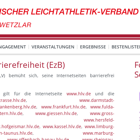
ENGAGEMENT
VERANSTALTUNGEN
ERGEBNISSE
BESTENLISTE
ierefreiheit (EzB)
F
S
LV) bemüht sich, seine Internetseiten barrierefrei
t gilt für die Internetseite
www.hlv.de
und die
rasse.hlv.de
,
www.darmstadt-
ankenberg.hlv.de
,
www.frankfurt.hlv.de
,
www.fulda-
ern.hlv.de
,
www.giessen.hlv.de
,
www.gross-
,
www.hersfeld-
hofgeismar.hlv.de
,
www.kassel.hlv.de
,
www.limburg-
-taunus.hlv.de
,
www.marburg-
,
www.offenbach-hanau.hlv.de
,
www.rheingau-