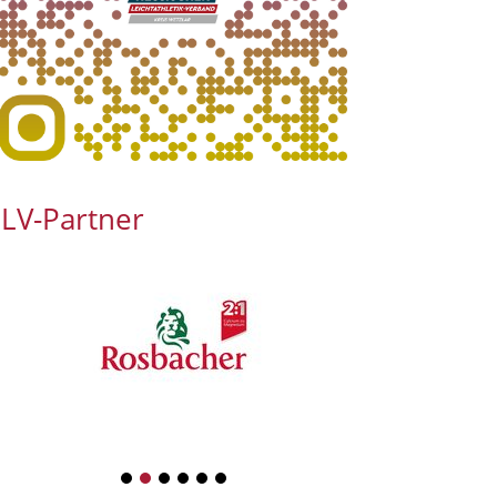
ion-
LV-Partner
1
2
3
4
5
6