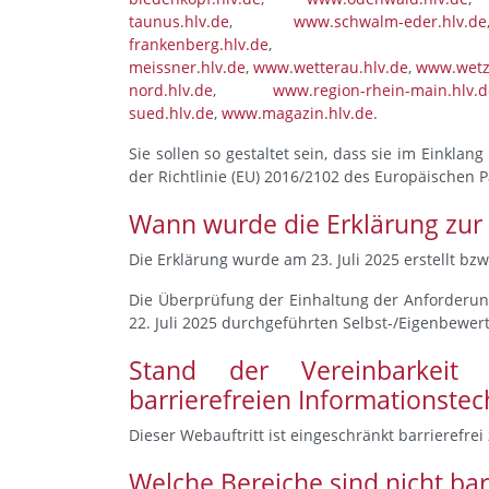
taunus.hlv.de
,
www.schwalm-eder.hlv.de
frankenberg.hlv.de
meissner.hlv.de
,
www.wetterau.hlv.de
,
www.wetzl
nord.hlv.de
,
www.region-rhein-main.hlv.d
sued.hlv.de
,
www.magazin.hlv.de
.
Sie sollen so gestaltet sein, dass sie im Einkla
der Richtlinie (EU) 2016/2102 des Europäischen 
Wann wurde die Erklärung zur Ba
Die Erklärung wurde am 23. Juli 2025 erstellt bzw
Die Überprüfung der Einhaltung der Anforderung
22. Juli 2025 durchgeführten Selbst-/Eigenbewer
Stand der Vereinbarkeit
barrierefreien Informationstec
Dieser Webauftritt ist eingeschränkt barrierefrei
Welche Bereiche sind nicht bar