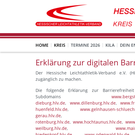
HOME
KREIS
TERMINE 2026
KILA
DEIN 
Erklärung zur digitalen Barr
Der Hessische Leichtathletik-Verband e.V. (H
zugänglich zu machen.
Die folgende Erklärung zur Barrierefreihei
Subdomains
www.bergst
dieburg.hlv.de
,
www.dillenburg.hlv.de
,
www.fr
huenfeld.hlv.de
,
www.gelnhausen-schluecht
gerau.hlv.de
rotenburg.hlv.de
,
www.hochtaunus.hlv.de
,
www.
weilburg.hlv.de
,
www.main
biedenkopf.hlv.de
,
www.odenwald.hlv.de