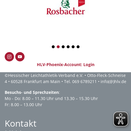
1
2
3
4
5
6
HLV-Phoenix-Account: Login
©
Hessischer Leichtathletik-Verband e.V.
• Otto-Fleck-Schneise
4 • 60528 Frankfurt am Main • Tel. 069 6789211 •
info(@)hlv.de
Besuchs- und Sprechzeiten
:
Mo - Do: 8.00 – 11.30 Uhr und 13.30 – 15.30 Uhr
Fr: 8.00 – 13.00 Uhr
Kontakt