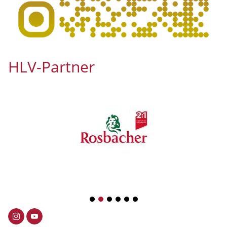
HLV-Partner
1
2
3
4
5
6