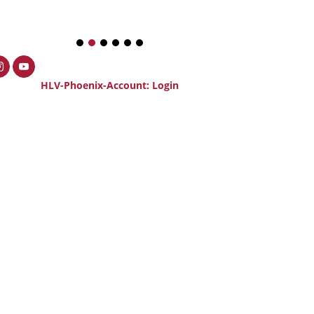
1
2
3
4
5
6
HLV-Phoenix-Account: Login