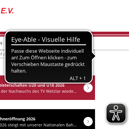
N
26 in Dorlar startet bereits um 09:00 Uhr - eine Stunde früher als
eisterschaften U20 und U18 2026
In Fulda ging der Nachwuchs des TV Wetzlar wieder auf Medaillenjagd. Auch die LG Langgöns/Oberkleen…
ahneröffnung 2026
Am 02. Mai 2026 steigt mit unserer Nationalen Bahneröffnung 2026 der Einstieg in die neue…