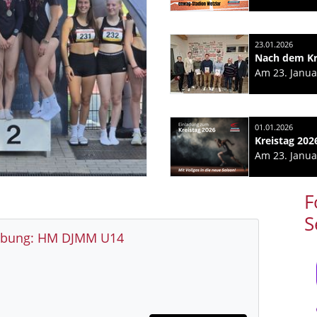
23.01.2026
Nach dem Kr
01.01.2026
Kreistag 202
F
S
ibung: HM DJMM U14